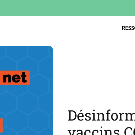
RESS
Désinform
vaccins C