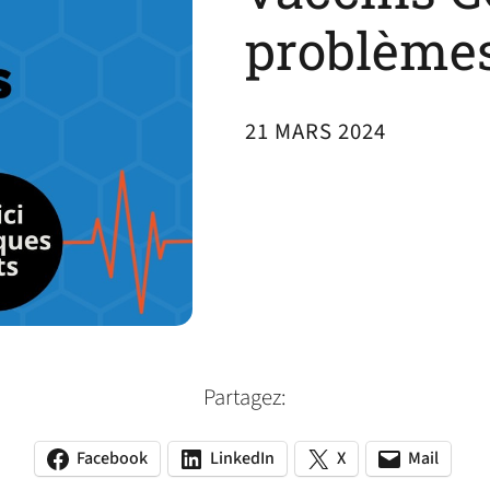
problèmes
21 MARS 2024
Partagez:
Facebook
LinkedIn
X
Mail
(opens
(opens
(opens
(opens
(opens