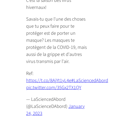
C'est la saison des virus
hivernaux!
Savais-tu que l'une des choses
que tu peux faire pour te
protéger est de porter un
masque? Les masques te
protègent de la COVID-19, mais
aussi de la grippe et d'autres
virus transmis par l'air.
Ref:
https://t.co/8AjYt1yL4e
#LaSciencedAbord
pic.twitter.com/35Gx2TX1QY
— LaSciencedAbord
(@LaScienceDAbord)
January
24, 2023