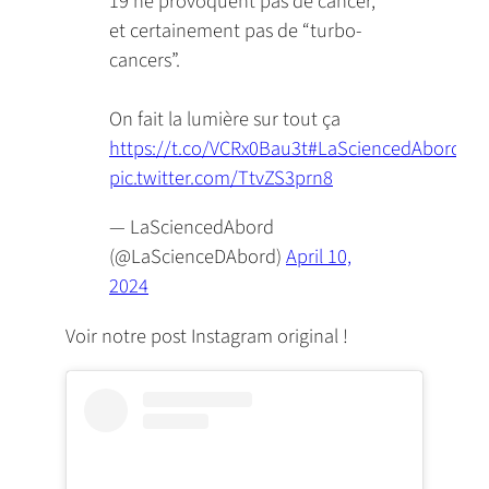
19 ne provoquent pas de cancer,
et certainement pas de “turbo-
cancers”.
On fait la lumière sur tout ça
https://t.co/VCRx0Bau3t
#LaSciencedAbord
pic.twitter.com/TtvZS3prn8
— LaSciencedAbord
(@LaScienceDAbord)
April 10,
2024
Voir notre post Instagram original !