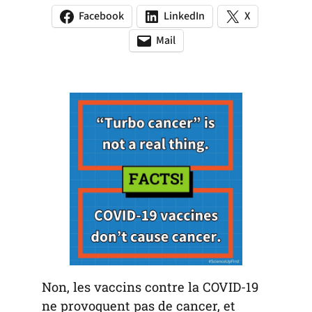
Facebook
LinkedIn
X
(opens
(opens
(opens
in
in
in
Mail
(opens
(opens
a
a
a
default
in
new
new
new
email
a
tab)
tab)
tab)
app)
new
tab)
Non, les vaccins contre la COVID-19
ne provoquent pas de cancer, et