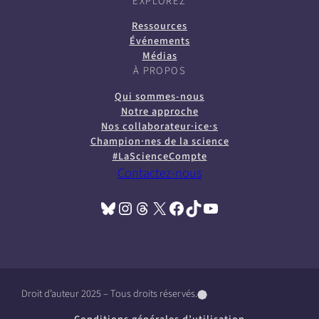
EXPLOREZ
Ressources
Événements
Médias
À PROPOS
Qui sommes-nous
Notre approche
Nos collaborateur·ice·s
Champion·nes de la science
#LaScienceCompte
Contactez-nous
Bluesky
Instagram
Threads
X
Facebook
TikTok
YouTube
(opens in a new tab)
(opens in a new tab)
(opens in a new tab)
(opens in a new tab)
(opens in a new tab)
(opens in a new tab)
(opens in a new tab)
Droit d’auteur 2025 – Tous droits réservés.
(
(
(
o
o
o