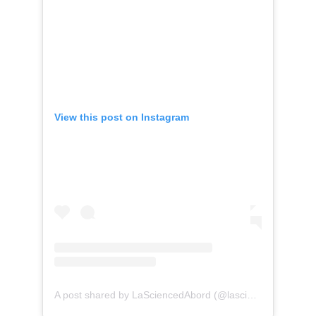
View this post on Instagram
(o
A post shared by LaSciencedAbord (@lasciencedabord)