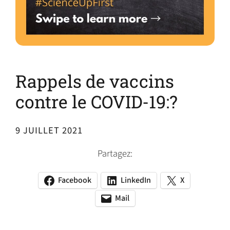
Rappels de vaccins
contre le COVID-19:?
9 JUILLET 2021
Partagez:
Facebook
LinkedIn
X
(opens
(opens
(opens
in
in
in
Mail
(opens
(opens
a
a
a
default
in
new
new
new
email
a