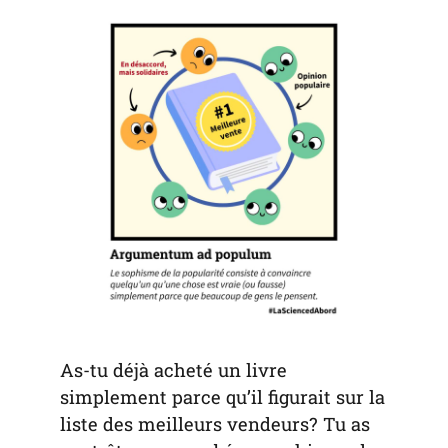
tab)
tab)
tab)
app)
new
tab)
As-tu déjà acheté un livre
simplement parce qu’il figurait sur la
liste des meilleurs vendeurs? Tu as