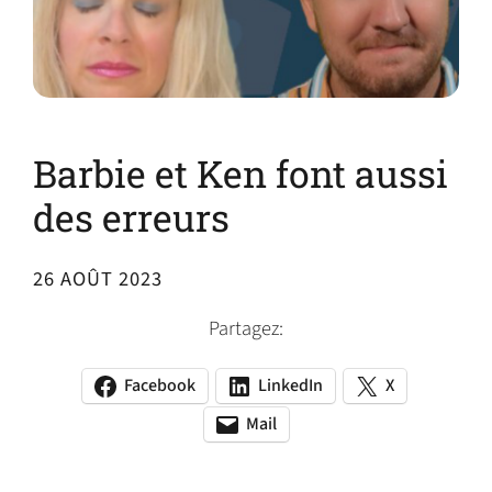
Barbie et Ken font aussi
des erreurs
26 AOÛT 2023
Partagez:
Facebook
LinkedIn
X
(opens
(opens
(opens
in
in
in
Mail
(opens
(opens
a
a
a
default
in
new
new
new
email
a