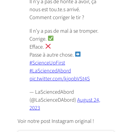
Il n'y a pas de honte à avoir, ça
nous est tou.te.s arrivé.
Comment corriger le tir ?
Il n'y a pas de mal à se tromper.
Corrige.
Efface.
Passe à autre chose.
#ScienceUpFirst
#LaSciencedAbord
pic.twitter.com/kjppbVSt4S
— LaSciencedAbord
(@LaScienceDAbord)
August 24,
2023
Voir notre post Instagram original !