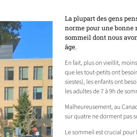
in
in
in
default
in
a
a
a
email
a
new
new
new
app)
new
La plupart des gens pens
tab)
tab)
tab)
tab)
norme pour une bonne n
sommeil dont nous avons
âge.
En fait, plus on vieillit, mo
que les tout-petits ont beso
siestes), les enfants ont beso
les adultes de 7 à 9h de somm
Malheureusement, au Canada,
sur quatre ne dorment pas s
Le sommeil est crucial pour le