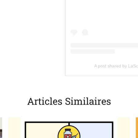
(opens in a new tab)
A post shared by LaS
Articles Similaires