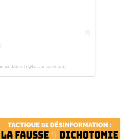
(opens in a new tab)
ciencedAbord (@lasciencedabord)