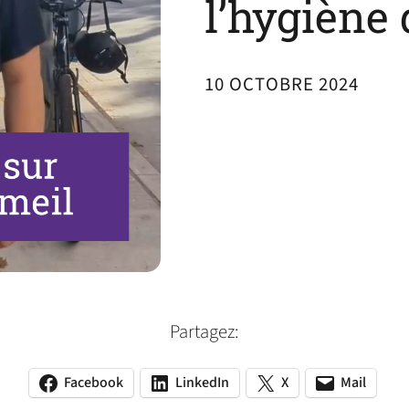
l’hygiène
10 OCTOBRE 2024
Partagez:
Facebook
LinkedIn
X
Mail
(opens
(opens
(opens
(opens
(opens