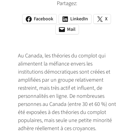
Partagez:
Facebook
LinkedIn
X
(opens
(opens
(opens
in
in
in
Mail
(opens
(opens
a
a
a
default
in
new
new
new
email
a
tab)
tab)
tab)
app)
new
Au Canada, les théories du complot qui
tab)
alimentent la méfiance envers les
institutions démocratiques sont créées et
amplifiées par un groupe relativement
restreint, mais très actif et influent, de
personnalités en ligne. De nombreuses
personnes au Canada (entre 30 et 60 %) ont
été exposées à des théories du complot
populaires, mais seule une petite minorité
adhère réellement à ces croyances.