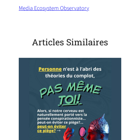
Media Ecosystem Observatory
(
o
p
e
Articles Similaires
n
s
i
n
a
n
e
w
t
a
b
)