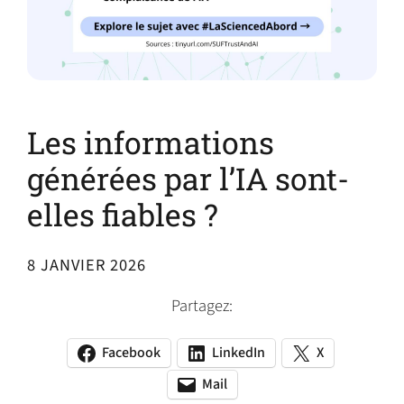
Les informations
générées par l’IA sont-
elles fiables ?
8 JANVIER 2026
Partagez:
Facebook
LinkedIn
X
(opens
(opens
(opens
in
in
in
Mail
(opens
(opens
a
a
a