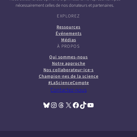
nécessairement celles de nos donateurs et partenaires.
EXPLOREZ
Ressources
Événements
Médias
À PROPOS
Qui sommes-nous
Notre approche
Nos collaborateur·ice·s
Champion·nes de la science
#LaScienceCompte
Contactez-nous
Bluesky
Instagram
Threads
X
Facebook
TikTok
YouTube
(opens in a new tab)
(opens in a new tab)
(opens in a new tab)
(opens in a new tab)
(opens in a new tab)
(opens in a new tab)
(opens in a new tab)