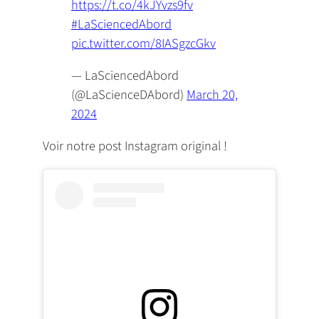
https://t.co/4kJYvzs9fv
#LaSciencedAbord
pic.twitter.com/8IASgzcGkv
— LaSciencedAbord
(@LaScienceDAbord)
March 20,
2024
Voir notre post Instagram original !