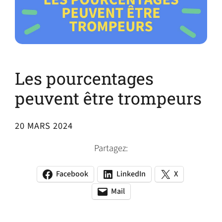
Les pourcentages
peuvent être trompeurs
20 MARS 2024
Partagez:
Facebook
LinkedIn
X
(opens
(opens
(opens
in
in
in
Mail
(opens
(opens
a
a
a
default
in
new
new
new
email
a