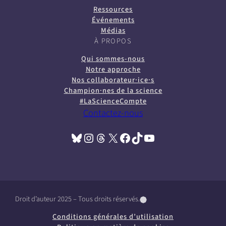
Ressources
Événements
Médias
À PROPOS
Qui sommes-nous
Notre approche
Nos collaborateur·ice·s
Champion·nes de la science
#LaScienceCompte
Contactez-nous
Bluesky
Instagram
Threads
X
Facebook
TikTok
YouTube
(opens in a new tab)
(opens in a new tab)
(opens in a new tab)
(opens in a new tab)
(opens in a new tab)
(opens in a new tab)
(opens in a new tab)
Droit d’auteur 2025 – Tous droits réservés.
(
(
(
o
o
o
Conditions générales d’utilisation
p
p
p