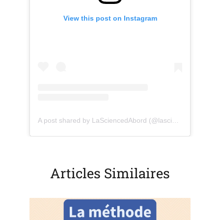
View this post on Instagram
(opens in a new tab)
(o
A post shared by LaSciencedAbord (@lasciencedabord)
Articles Similaires