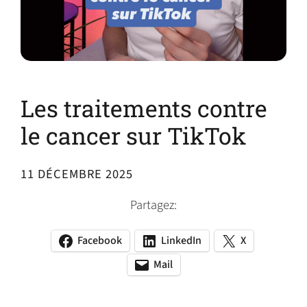
Les traitements contre
le cancer sur TikTok
11 DÉCEMBRE 2025
Partagez:
Facebook
LinkedIn
X
(opens
(opens
(opens
in
in
in
Mail
(opens
(opens
a
a
a
default
in
new
new
new
email
a