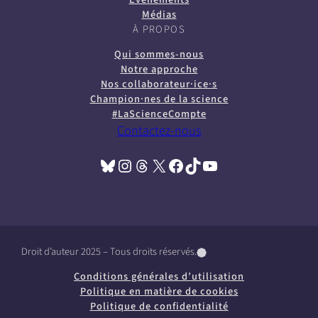
Médias
À PROPOS
Qui sommes-nous
Notre approche
Nos collaborateur·ice·s
Champion·nes de la science
#LaScienceCompte
Contactez-nous
Bluesky
Instagram
Threads
X
Facebook
TikTok
YouTube
(opens in a new tab)
(opens in a new tab)
(opens in a new tab)
(opens in a new tab)
(opens in a new tab)
(opens in a new tab)
(opens in a new tab)
Droit d’auteur 2025 – Tous droits réservés.
(
(
(
o
o
o
Conditions générales d’utilisation
p
p
p
Politique en matière de cookies
e
e
e
Politique de confidentialité
n
n
n