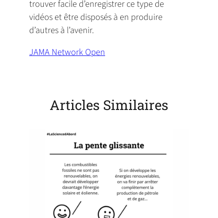
trouver facile d’enregistrer ce type de
vidéos et être disposés à en produire
d’autres à l’avenir.
JAMA Network Open
(
o
p
e
Articles Similaires
n
s
i
n
a
n
e
w
t