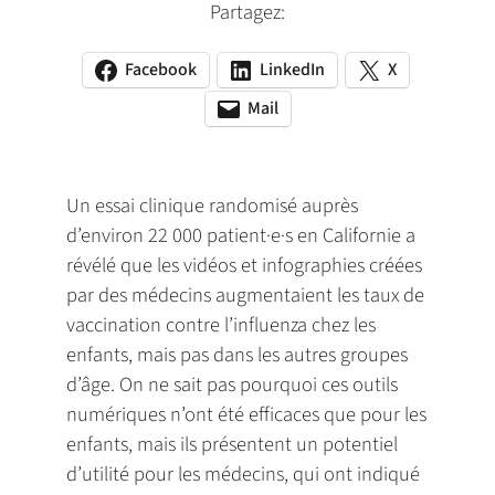
Partagez:
Facebook
LinkedIn
X
(opens
(opens
(opens
in
in
in
Mail
(opens
(opens
a
a
a
default
in
new
new
new
email
a
tab)
tab)
tab)
app)
new
Un essai clinique randomisé auprès
tab)
d’environ 22 000 patient·e·s en Californie a
révélé que les vidéos et infographies créées
par des médecins augmentaient les taux de
vaccination contre l’influenza chez les
enfants, mais pas dans les autres groupes
d’âge. On ne sait pas pourquoi ces outils
numériques n’ont été efficaces que pour les
enfants, mais ils présentent un potentiel
d’utilité pour les médecins, qui ont indiqué