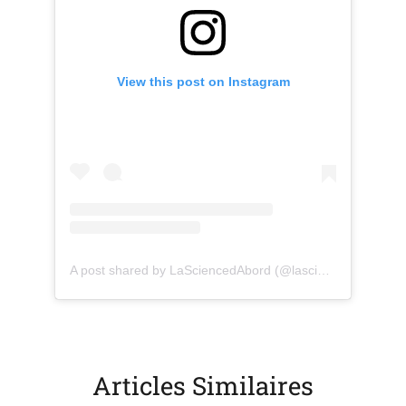
View this post on Instagram
(opens in a new tab)
(o
A post shared by LaSciencedAbord (@lasciencedabord)
Articles Similaires