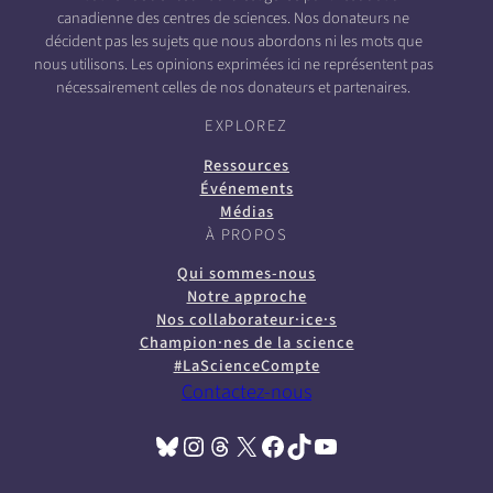
canadienne des centres de sciences. Nos donateurs ne
décident pas les sujets que nous abordons ni les mots que
nous utilisons. Les opinions exprimées ici ne représentent pas
nécessairement celles de nos donateurs et partenaires.
EXPLOREZ
Ressources
Événements
Médias
À PROPOS
Qui sommes-nous
Notre approche
Nos collaborateur·ice·s
Champion·nes de la science
#LaScienceCompte
Contactez-nous
Bluesky
Instagram
Threads
X
Facebook
TikTok
YouTube
(opens in a new tab)
(opens in a new tab)
(opens in a new tab)
(opens in a new tab)
(opens in a new tab)
(opens in a new tab)
(opens in a new tab)