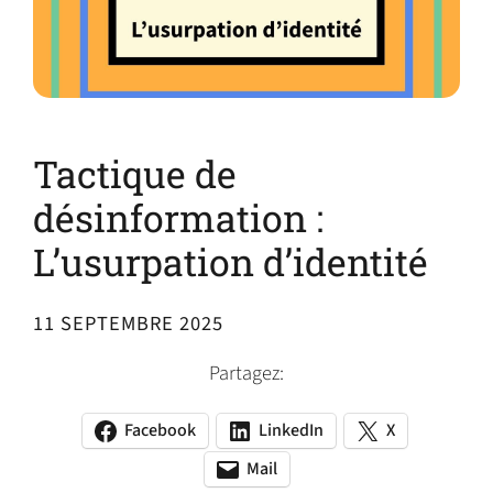
Tactique de
désinformation :
L’usurpation d’identité
11 SEPTEMBRE 2025
Partagez:
Facebook
LinkedIn
X
(opens
(opens
(opens
in
in
in
Mail
(opens
(opens
a
a
a