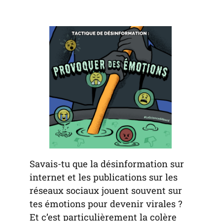
default
in
new
new
new
email
a
tab)
tab)
tab)
app)
new
tab)
Savais-tu que la désinformation sur
internet et les publications sur les
réseaux sociaux jouent souvent sur
tes émotions pour devenir virales ?
Et c’est particulièrement la colère