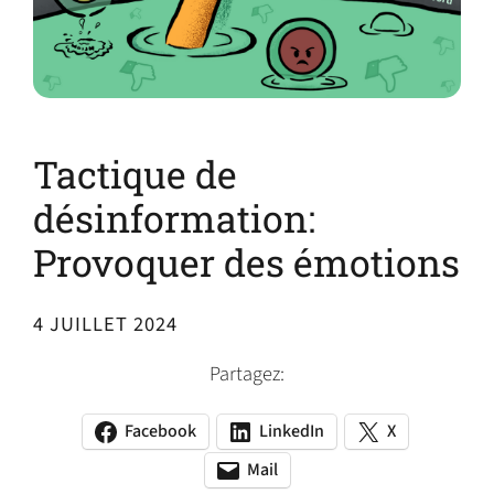
Tactique de
désinformation:
Provoquer des émotions
4 JUILLET 2024
Partagez:
Facebook
LinkedIn
X
(opens
(opens
(opens
in
in
in
Mail
(opens
(opens
a
a
a