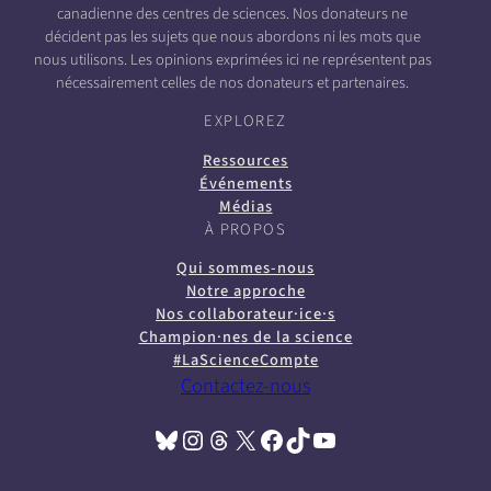
canadienne des centres de sciences. Nos donateurs ne
décident pas les sujets que nous abordons ni les mots que
nous utilisons. Les opinions exprimées ici ne représentent pas
nécessairement celles de nos donateurs et partenaires.
EXPLOREZ
Ressources
Événements
Médias
À PROPOS
Qui sommes-nous
Notre approche
Nos collaborateur·ice·s
Champion·nes de la science
#LaScienceCompte
Contactez-nous
Bluesky
Instagram
Threads
X
Facebook
TikTok
YouTube
(opens in a new tab)
(opens in a new tab)
(opens in a new tab)
(opens in a new tab)
(opens in a new tab)
(opens in a new tab)
(opens in a new tab)