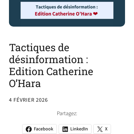
Tactiques de
désinformation :
Edition Catherine
O’Hara
4 FÉVRIER 2026
Partagez:
Facebook
LinkedIn
X
(opens
(opens
(opens