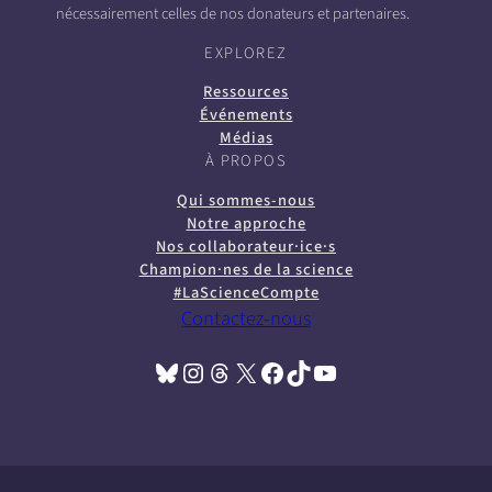
nécessairement celles de nos donateurs et partenaires.
EXPLOREZ
Ressources
Événements
Médias
À PROPOS
Qui sommes-nous
Notre approche
Nos collaborateur·ice·s
Champion·nes de la science
#LaScienceCompte
Contactez-nous
Bluesky
Instagram
Threads
X
Facebook
TikTok
YouTube
(opens in a new tab)
(opens in a new tab)
(opens in a new tab)
(opens in a new tab)
(opens in a new tab)
(opens in a new tab)
(opens in a new tab)