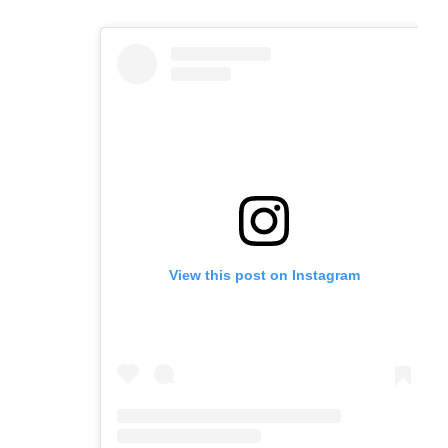
email
a
tab)
tab)
tab)
app)
new
tab)
View this post on Instagram