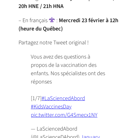
20h HNE / 21h HNA
– En français
:
Mercredi 23 février à 12h
(heure du Québec)
Partagez notre Tweet original !
Vous avez des questions à
propos de la vaccination des
enfants. Nos spécialistes ont des
réponses
[1/7]
#LaSciencedAbord
#KidsVaccinesDay
pic.twitter.com/G4Smecx1NY
— LaSciencedAbord
(@LaScienceDAbord)
January