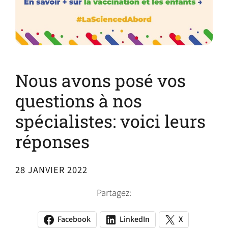
Nous avons posé vos
questions à nos
spécialistes: voici leurs
réponses
28 JANVIER 2022
Partagez:
Facebook
LinkedIn
X
(opens
(opens
(opens