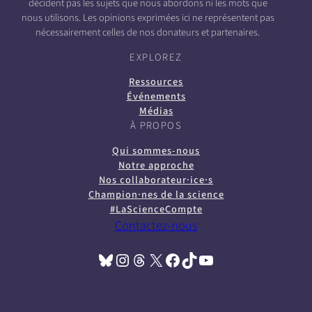
décident pas les sujets que nous abordons ni les mots que
nous utilisons. Les opinions exprimées ici ne représentent pas
nécessairement celles de nos donateurs et partenaires.
EXPLOREZ
Ressources
Événements
Médias
À PROPOS
Qui sommes-nous
Notre approche
Nos collaborateur·ice·s
Champion·nes de la science
#LaScienceCompte
Contactez-nous
Bluesky
Instagram
Threads
X
Facebook
TikTok
YouTube
(opens in a new tab)
(opens in a new tab)
(opens in a new tab)
(opens in a new tab)
(opens in a new tab)
(opens in a new tab)
(opens in a new tab)