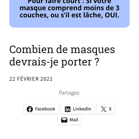
Combien de masques
devrais-je porter ?
22 FÉVRIER 2021
Partagez:
Facebook
LinkedIn
X
(opens
(opens
(opens
in
in
in
Mail
(opens
(opens
a
a
a
default
in
new
new
new
email
a