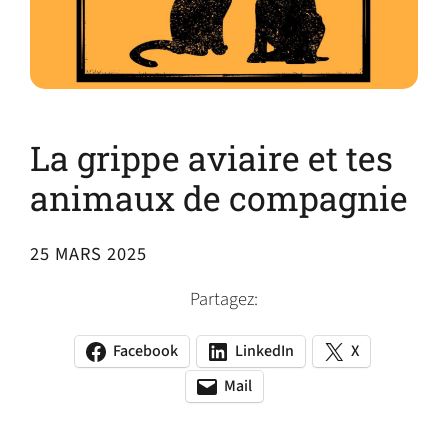
La grippe aviaire et tes
animaux de compagnie
25 MARS 2025
Partagez:
Facebook
LinkedIn
X
(opens
(opens
(opens
in
in
in
Mail
(opens
(opens
a
a
a
default
in
new
new
new
email
a