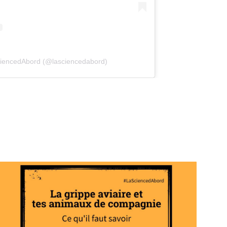
(opens in a new tab)
ciencedAbord (@lasciencedabord)