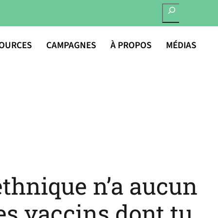
RECHERCHER
OURCES
CAMPAGNES
À PROPOS
MÉDIAS
 ethnique n’a aucun
les vaccins dont tu