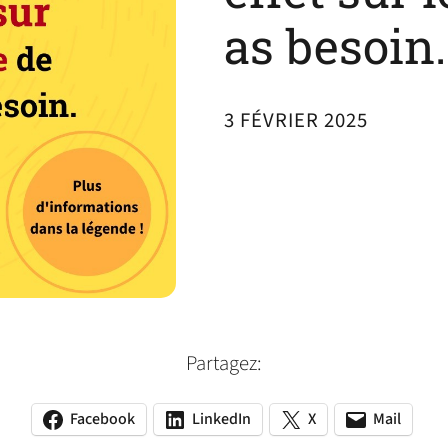
as besoin.
3 FÉVRIER 2025
Partagez:
Facebook
LinkedIn
X
Mail
(opens
(opens
(opens
(opens
(opens