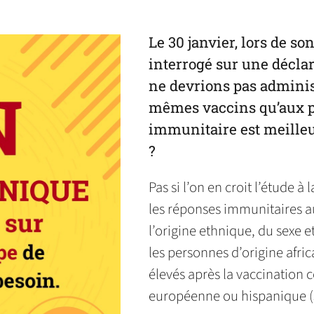
in
in
in
default
in
a
a
a
email
a
new
new
new
app)
new
Le 30 janvier, lors de so
tab)
tab)
tab)
tab)
interrogé sur une déclara
ne devrions pas adminis
mêmes vaccins qu’aux p
immunitaire est meilleur 
?
Pas si l’on en croit l’étude à
les réponses immunitaires au
l’origine ethnique, du sexe 
les personnes d’origine afric
élevés après la vaccination 
européenne ou hispanique (3)