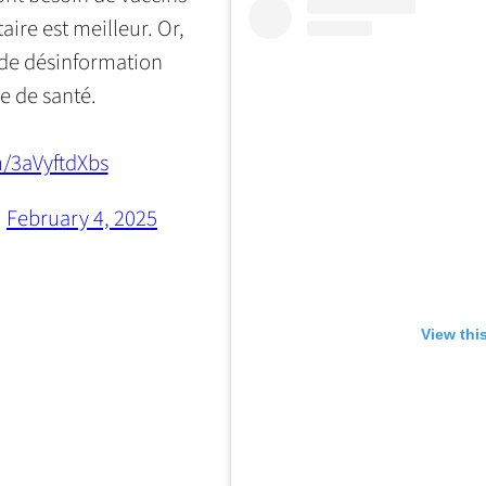
ire est meilleur. Or,
pe de désinformation
e de santé.
m/3aVyftdXbs
)
February 4, 2025
View thi