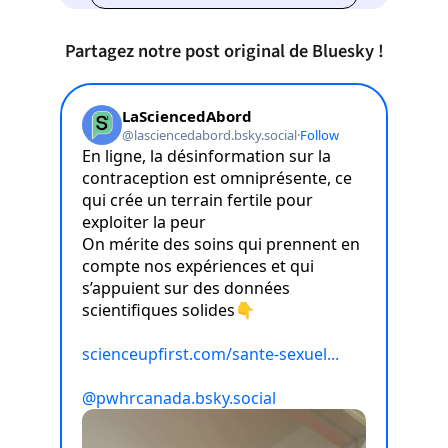
w
t
Partagez notre post original de Bluesky !
a
b
)