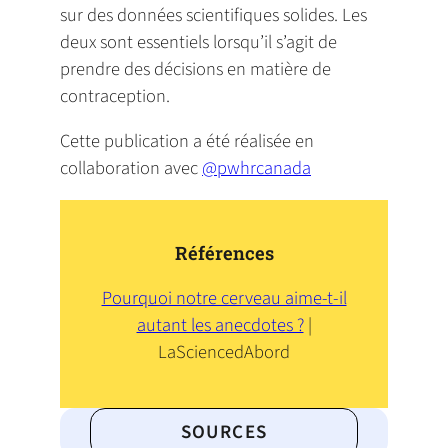
sur des données scientifiques solides. Les
deux sont essentiels lorsqu’il s’agit de
prendre des décisions en matière de
contraception.
Cette publication a été réalisée en
(
collaboration avec
@pwhrcanada
o
p
e
Références
n
Pourquoi notre cerveau aime-t-il
s
autant les anecdotes ?
|
i
LaSciencedAbord
n
a
n
SOURCES
e