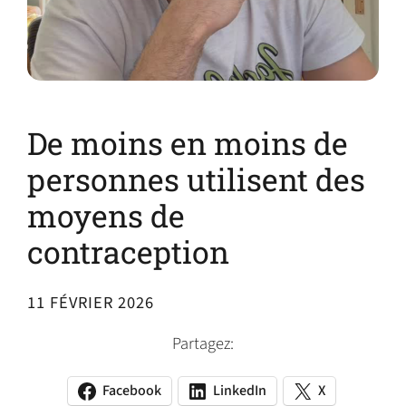
De moins en moins de
personnes utilisent des
moyens de
contraception
11 FÉVRIER 2026
Partagez:
Facebook
LinkedIn
X
(opens
(opens
(opens