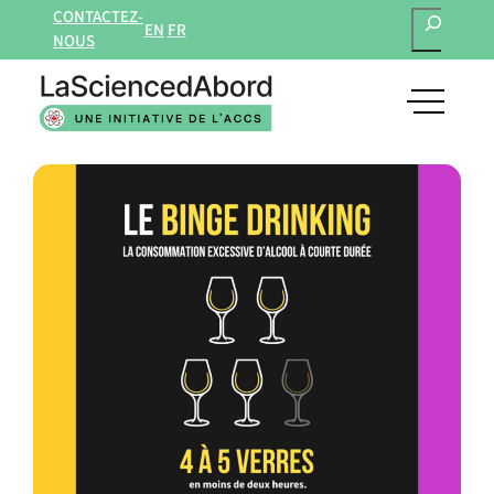
RECHERCH
Aller
CONTACTEZ-
EN
FR
au
NOUS
contenu
open
main
navigat
menu