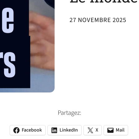
27 NOVEMBRE 2025
Partagez:
Facebook
LinkedIn
X
Mail
(opens
(opens
(opens
(opens
(opens