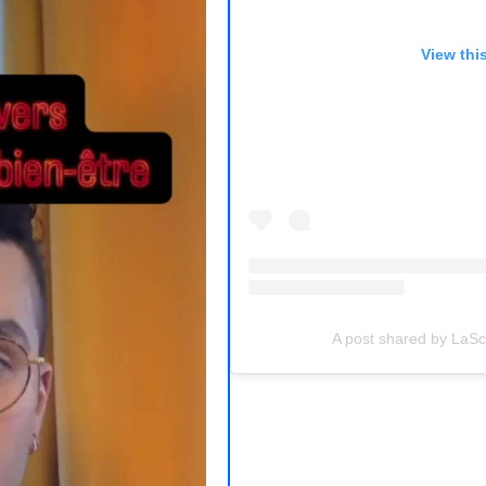
View thi
(opens in a new tab)
A post shared by LaS