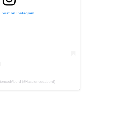
s post on Instagram
(opens in a new tab)
ciencedAbord (@lasciencedabord)