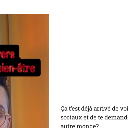
in
in
in
default
in
a
a
a
email
a
new
new
new
app)
new
tab)
tab)
tab)
tab)
Ça t’est déjà arrivé de v
sociaux et de te demande
autre monde?