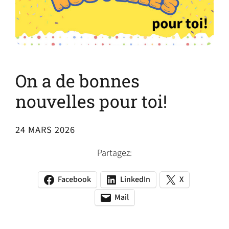
On a de bonnes
nouvelles pour toi!
24 MARS 2026
Partagez:
Facebook
LinkedIn
X
(opens
(opens
(opens
in
in
in
Mail
(opens
(opens
a
a
a
default
in
new
new
new
email
a