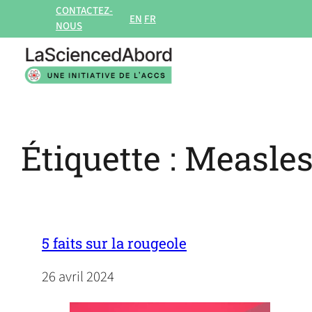
Aller
CONTACTEZ-
EN
FR
NOUS
au
contenu
Étiquette :
Measle
5 faits sur la rougeole
26 avril 2024