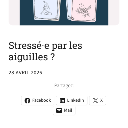
Stressé·e par les
aiguilles ?
28 AVRIL 2026
Partagez:
Facebook
LinkedIn
X
(opens
(opens
(opens
in
in
in
Mail
(opens
(opens
a
a
a
default
in
new
new
new
email
a