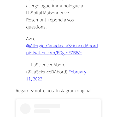
allergologue-immunologue à
l’hôpital Maisonneuve-
Rosemont, répond à vos
questions !
Avec
@AllergiesCanada
#LaSciencedAbord
pic.twitter.com/FDgfoFZBWc
— LaSciencedAbord
(@LaScienceDAbord)
February
11, 2022
Regardez notre post Instagram original !