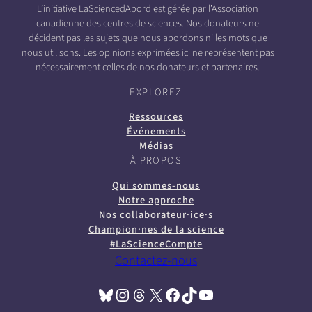
L’initiative LaSciencedAbord est gérée par l’Association
canadienne des centres de sciences. Nos donateurs ne
décident pas les sujets que nous abordons ni les mots que
nous utilisons. Les opinions exprimées ici ne représentent pas
nécessairement celles de nos donateurs et partenaires.
EXPLOREZ
Ressources
Événements
Médias
À PROPOS
Qui sommes-nous
Notre approche
Nos collaborateur·ice·s
Champion·nes de la science
#LaScienceCompte
Contactez-nous
Bluesky
Instagram
Threads
X
Facebook
TikTok
YouTube
(opens in a new tab)
(opens in a new tab)
(opens in a new tab)
(opens in a new tab)
(opens in a new tab)
(opens in a new tab)
(opens in a new tab)