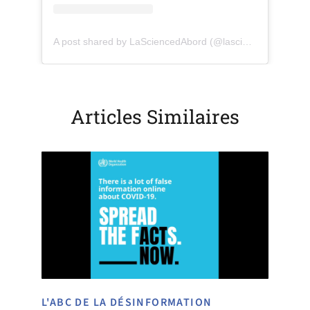
(opens in a new tab)
(o
A post shared by LaSciencedAbord (@lasciencedabord)
Articles Similaires
L'ABC DE LA DÉSINFORMATION