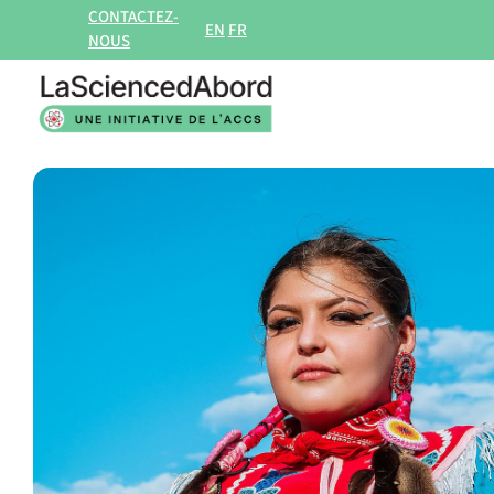
Aller
CONTACTEZ-
EN
FR
NOUS
au
contenu