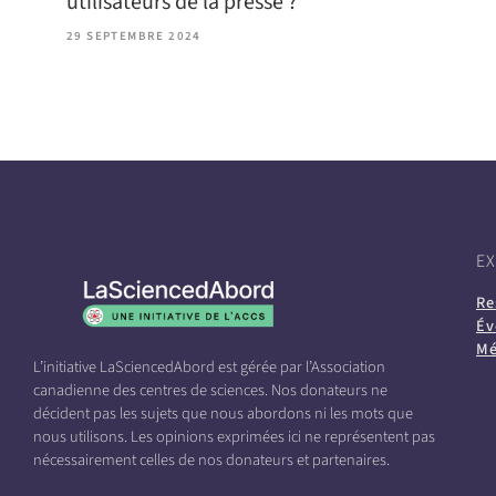
utilisateurs de la presse ?
29 SEPTEMBRE 2024
E
Re
Év
Mé
L’initiative LaSciencedAbord est gérée par l’Association
canadienne des centres de sciences. Nos donateurs ne
décident pas les sujets que nous abordons ni les mots que
nous utilisons. Les opinions exprimées ici ne représentent pas
nécessairement celles de nos donateurs et partenaires.