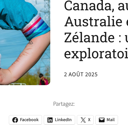
Canada, a
Australie 
Zélande :
explorato
2 AOÛT 2025
Partagez:
Facebook
LinkedIn
X
Mail
(opens
(opens
(opens
(opens
(opens