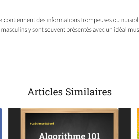
in
in
in
default
in
a
a
a
email
a
new
new
new
app)
new
ok contiennent des informations trompeuses ou nuisibles 
tab)
tab)
tab)
tab)
s masculins y sont souvent présentés avec un idéal musc
Articles Similaires