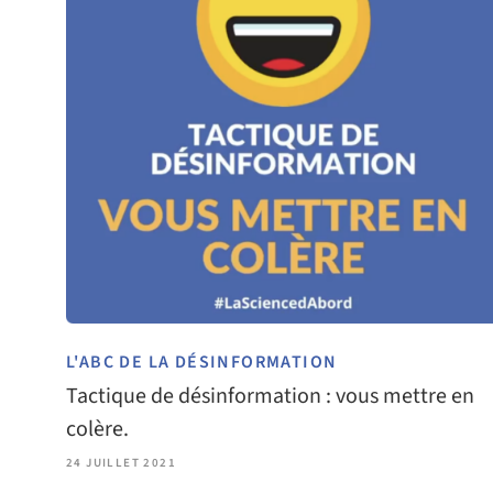
n
e
w
t
a
b
)
L'ABC DE LA DÉSINFORMATION
Tactique de désinformation : vous mettre en
colère.
24 JUILLET 2021