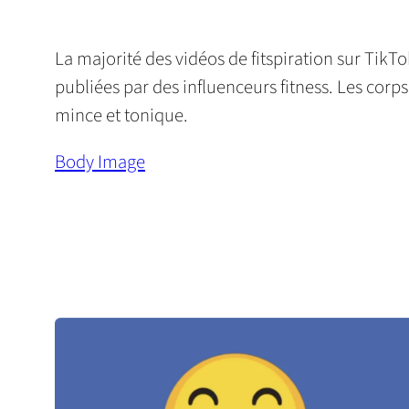
La majorité des vidéos de fitspiration sur TikT
publiées par des influenceurs fitness. Les corp
mince et tonique.
Body Image
(
o
p
e
n
s
i
n
a