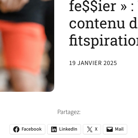
fe$$ier » 
contenu d
fitspirati
19 JANVIER 2025
Partagez:
Facebook
LinkedIn
X
Mail
(opens
(opens
(opens
(opens
(opens