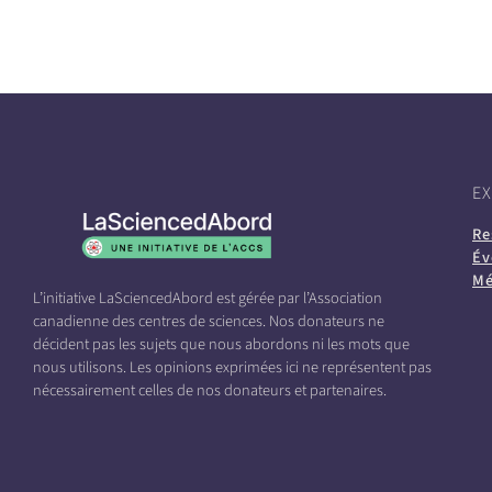
E
Re
Év
Mé
L’initiative LaSciencedAbord est gérée par l’Association
canadienne des centres de sciences. Nos donateurs ne
décident pas les sujets que nous abordons ni les mots que
nous utilisons. Les opinions exprimées ici ne représentent pas
nécessairement celles de nos donateurs et partenaires.