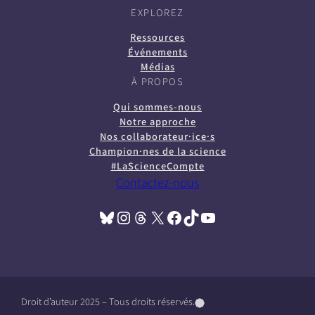
EXPLOREZ
Ressources
Événements
Médias
À PROPOS
Qui sommes-nous
Notre approche
Nos collaborateur·ice·s
Champion·nes de la science
#LaScienceCompte
Contactez-nous
Bluesky
Instagram
Threads
X
Facebook
TikTok
YouTube
(opens in a new tab)
(opens in a new tab)
(opens in a new tab)
(opens in a new tab)
(opens in a new tab)
(opens in a new tab)
(opens in a new tab)
Droit d’auteur 2025 – Tous droits réservés.
(
(
(