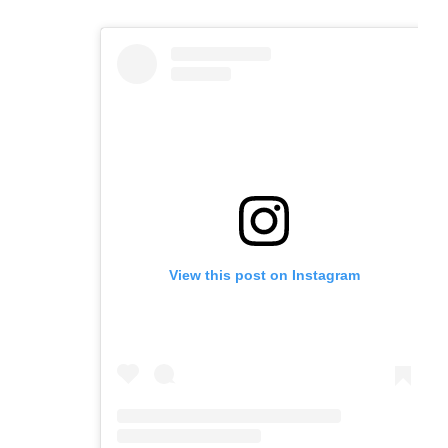
email
a
tab)
tab)
tab)
app)
new
tab)
View this post on Instagram