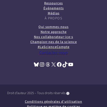
Ressources
Événements
Médias
À PROPOS
Qui sommes-nous
Notre approche
Nos collaborateur·ice·s
Champion·nes de la science
#LaScienceCompte
Contactez-nous
Bluesky
Instagram
Threads
X
Facebook
TikTok
YouTube
(opens in a new tab)
(opens in a new tab)
(opens in a new tab)
(opens in a new tab)
(opens in a new tab)
(opens in a new tab)
(opens in a new tab)
Droit d’auteur 2025 – Tous droits réservés.
(
(
(
o
o
o
Conditions générales d’utilisation
p
p
p
Politique en matière de cookies