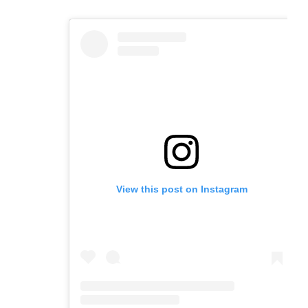
email
a
tab)
tab)
tab)
app)
new
tab)
View this post on Instagram