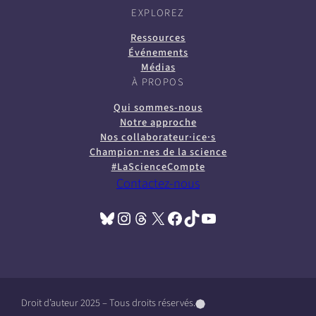
EXPLOREZ
Ressources
Événements
Médias
À PROPOS
Qui sommes-nous
Notre approche
Nos collaborateur·ice·s
Champion·nes de la science
#LaScienceCompte
Contactez-nous
Bluesky
Instagram
Threads
X
Facebook
TikTok
YouTube
(opens in a new tab)
(opens in a new tab)
(opens in a new tab)
(opens in a new tab)
(opens in a new tab)
(opens in a new tab)
(opens in a new tab)
Droit d’auteur 2025 – Tous droits réservés.
(
(
(