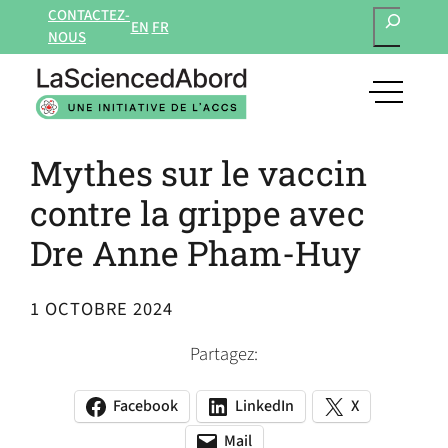
RECHERCH
Aller
CONTACTEZ-
EN
FR
au
NOUS
contenu
open
main
navigat
Mythes sur le vaccin
menu
contre la grippe avec
Dre Anne Pham-Huy
1 OCTOBRE 2024
Partagez:
Facebook
LinkedIn
X
(opens
(opens
(opens
in
in
in
Mail