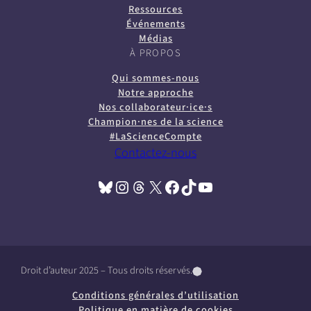
Ressources
Événements
Médias
À PROPOS
Qui sommes-nous
Notre approche
Nos collaborateur·ice·s
Champion·nes de la science
#LaScienceCompte
Contactez-nous
Bluesky
Instagram
Threads
X
Facebook
TikTok
YouTube
(opens in a new tab)
(opens in a new tab)
(opens in a new tab)
(opens in a new tab)
(opens in a new tab)
(opens in a new tab)
(opens in a new tab)
Droit d’auteur 2025 – Tous droits réservés.
(
(
(
o
o
o
Conditions générales d’utilisation
p
p
p
Politique en matière de cookies