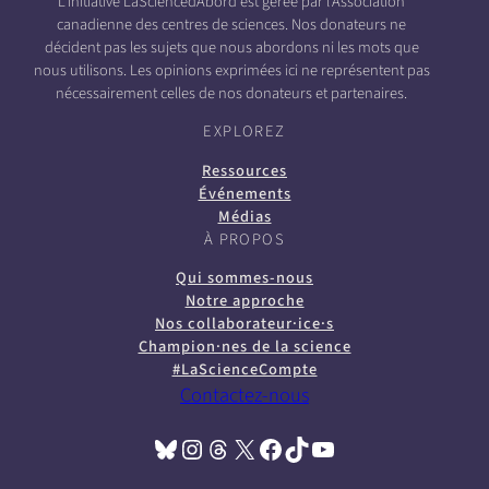
L’initiative LaSciencedAbord est gérée par l’Association
canadienne des centres de sciences. Nos donateurs ne
décident pas les sujets que nous abordons ni les mots que
nous utilisons. Les opinions exprimées ici ne représentent pas
nécessairement celles de nos donateurs et partenaires.
EXPLOREZ
Ressources
Événements
Médias
À PROPOS
Qui sommes-nous
Notre approche
Nos collaborateur·ice·s
Champion·nes de la science
#LaScienceCompte
Contactez-nous
Bluesky
Instagram
Threads
X
Facebook
TikTok
YouTube
(opens in a new tab)
(opens in a new tab)
(opens in a new tab)
(opens in a new tab)
(opens in a new tab)
(opens in a new tab)
(opens in a new tab)