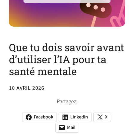
Que tu dois savoir avant
d’utiliser l’IA pour ta
santé mentale
10 AVRIL 2026
Partagez:
Facebook
LinkedIn
X
(opens
(opens
(opens
in
in
in
Mail
(opens
(opens
a
a
a