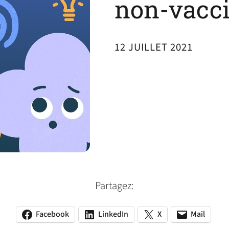
non-vacc
12 JUILLET 2021
Partagez:
Facebook
LinkedIn
X
Mail
(opens
(opens
(opens
(opens
(opens