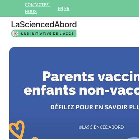
Aller
CONTACTEZ-
EN
FR
NOUS
au
contenu