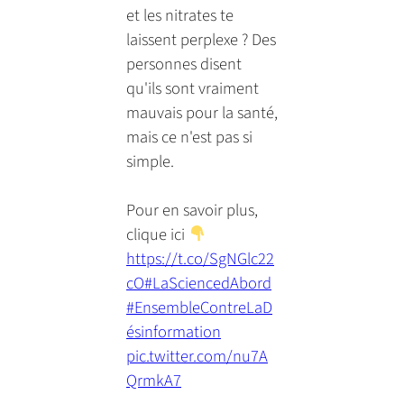
et les nitrates te
laissent perplexe ? Des
personnes disent
qu'ils sont vraiment
mauvais pour la santé,
mais ce n'est pas si
simple.
Pour en savoir plus,
clique ici
https://t.co/SgNGlc22
cO
#LaSciencedAbord
#EnsembleContreLaD
ésinformation
pic.twitter.com/nu7A
QrmkA7