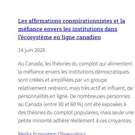
p
e
n
Les affirmations conspirationnistes et la
s
méfiance envers les institutions dans
i
l’écosystème en ligne canadien
n
14 juin 2026
a
n
Au Canada, les théories du complot qui alimentent
e
la méfiance envers les institutions démocratiques
w
sont créées et amplifiées par un groupe
t
relativement restreint, mais très actif et influent, de
a
personnalités en ligne. De nombreuses personnes
b
au Canada (entre 30 et 60 %) ont été exposées à
)
des théories du complot populaires, mais seule une
petite minorité adhère réellement à ces croyances.
Media Ecosystem Observatory