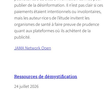
publier de la désinformation. Il n’est pas clair si ces
paiements étaient intentionnels ou involontaires,
mais les auteur·rice·s de l’étude invitent les
organismes de santé à faire preuve de prudence
quant aux plateformes où ils achètent de la
publicité.
JAMA Network Open
(
o
p
e
n
Ressources de démystification
s
24 juillet 2026
i
n
a