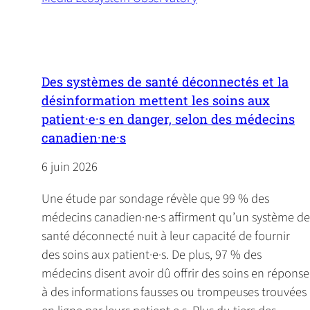
(
o
p
e
n
Des systèmes de santé déconnectés et la
s
désinformation mettent les soins aux
i
patient·e·s en danger, selon des médecins
n
canadien·ne·s
a
6 juin 2026
n
e
Une étude par sondage révèle que 99 % des
w
médecins canadien·ne·s affirment qu’un système de
t
santé déconnecté nuit à leur capacité de fournir
a
des soins aux patient·e·s. De plus, 97 % des
b
médecins disent avoir dû offrir des soins en réponse
)
à des informations fausses ou trompeuses trouvées