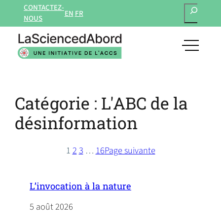
RECHERCH
Aller
CONTACTEZ-
EN
FR
au
NOUS
contenu
open
main
navigat
menu
Catégorie :
L'ABC de la
désinformation
1
2
3
…
16
Page suivante
L’invocation à la nature
5 août 2026