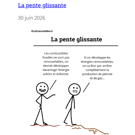
n
La pente glissante
s
30 juin 2026
i
n
a
n
e
w
t
a
b
)