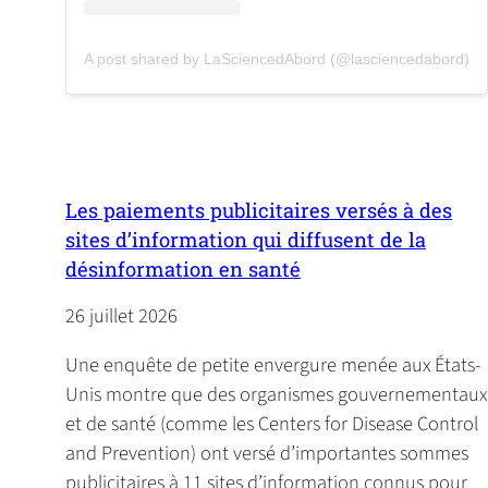
(opens in a new tab)
(o
A post shared by LaSciencedAbord (@lasciencedabord)
Les paiements publicitaires versés à des
sites d’information qui diffusent de la
désinformation en santé
26 juillet 2026
Une enquête de petite envergure menée aux États-
Unis montre que des organismes gouvernementaux
et de santé (comme les Centers for Disease Control
and Prevention) ont versé d’importantes sommes
publicitaires à 11 sites d’information connus pour